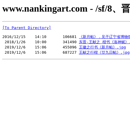
www.nankingart.com - /sf/8
[To Parent Directory]
2016/12/15    14:10       106681 
《新月帖》，见于辽宁省博物馆
 2018/1/26    10:00       341490 
东晋-王献之 楷书《洛神赋》.w
 2019/12/6    15:06       455096 
王徽之行书《新月帖》.jpg
 2019/12/6    15:06       687227 
王献之行楷《廿九日帖》.jpg