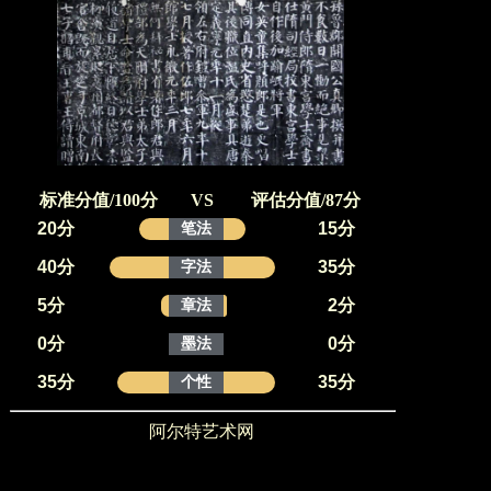
标准分值/100分
VS
评估分值/87分
20分
15分
笔法
40分
35分
字法
5分
2分
章法
0分
0分
墨法
35分
35分
个性
阿尔特艺术网