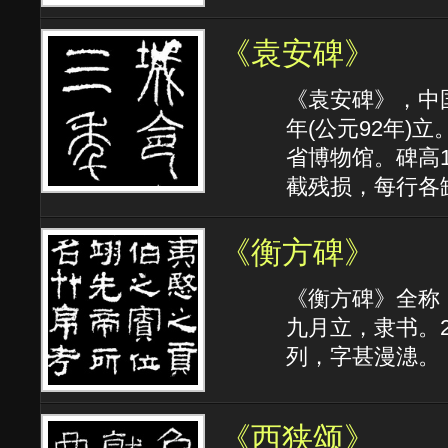
《袁安碑》
《袁安碑》，中
年(公元92年)
省博物馆。碑高1.
截残损，每行各缺
《衡方碑》
《衡方碑》全称
九月立，隶书。
列，字甚漫漶。
《西狭颂》