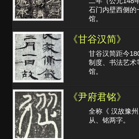
二年（公元14
石门内壁西侧的
馆。
《甘谷汉简》
甘谷汉简距今18
制度、书法艺术
馆。
《尹府君铭》
全称《 汉故豫
从、铭两字。