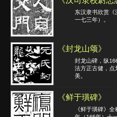
《汉司隶校尉忠
东汉隶书欣赏《
一七三年）。
《封龙山颂》
封龙山碑，纵16
法方正古健，点
美。
《鲜于璜碑》
《鲜于璜碑》全
年（165年）十