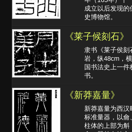
成立以后发现的
史博物馆。
《莱子候刻石》
隶书《莱子侯刻
岩，纵48cm，
国书法史上一件
书。
《新莽嘉量》
新莽嘉量为西汉
标准量器，以龠
柱体的上部为斛