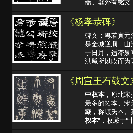
龠。器外有铭文
《杨孝恭碑》
碑文：粤若真元
是金城逆顺，山
于日月，适滞泉
洪飚所以吹而为
《周宣王石鼓文
中权本
，原北宋
最多的拓本。宋
藏，称顾氏本。嘉
权本
”，收藏于“