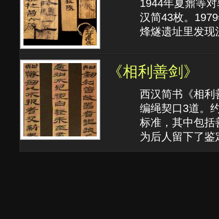
1944年夏鼐
汉简43枚。19
烽燧遗址里发现汉
《相利善剑》
西汉简书《相利
编绳契口3道。
标准，其中包括
为后人留下了鉴