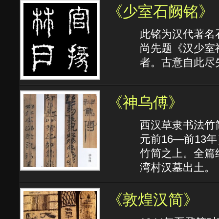
《少室石阙铭》
此铭为汉代著名
尚先题《汉少室
者。古意自此尽
《神乌傅》
西汉草隶书法竹
元前16—前13
竹简之上。全篇
湾村汉墓出土。
《敦煌汉简》