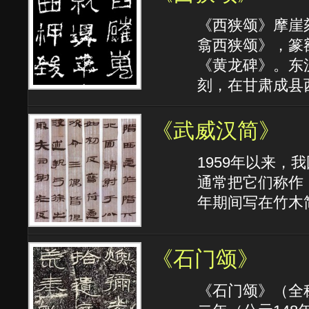
《西狭颂》摩崖
翕西狭颂》，篆
《黄龙碑》。东汉
刻，在甘肃成县
《武威汉简》
1959年以来
通常把它们称作
年期间写在竹木
《石门颂》
《石门颂》（全